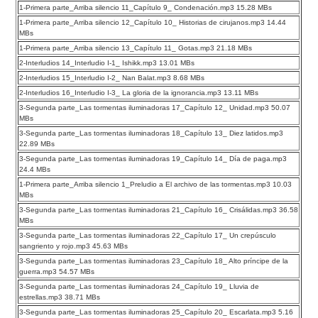
1-Primera parte_Arriba silencio 11_Capítulo 9_ Condenación.mp3 15.28 MBs
1-Primera parte_Arriba silencio 12_Capítulo 10_ Historias de cirujanos.mp3 14.44
MBs
1-Primera parte_Arriba silencio 13_Capítulo 11_ Gotas.mp3 21.18 MBs
2-Interludios 14_Interludio I-1_ Ishikk.mp3 13.01 MBs
2-Interludios 15_Interludio I-2_ Nan Balat.mp3 8.68 MBs
2-Interludios 16_Interludio I-3_ La gloria de la ignorancia.mp3 13.11 MBs
3-Segunda parte_Las tormentas iluminadoras 17_Capítulo 12_ Unidad.mp3 50.07
MBs
3-Segunda parte_Las tormentas iluminadoras 18_Capítulo 13_ Diez latidos.mp3
22.89 MBs
3-Segunda parte_Las tormentas iluminadoras 19_Capítulo 14_ Día de paga.mp3
24.4 MBs
1-Primera parte_Arriba silencio 1_Preludio a El archivo de las tormentas.mp3 10.03
MBs
3-Segunda parte_Las tormentas iluminadoras 21_Capítulo 16_ Crisálidas.mp3 36.58
MBs
3-Segunda parte_Las tormentas iluminadoras 22_Capítulo 17_ Un crepúsculo
sangriento y rojo.mp3 45.63 MBs
3-Segunda parte_Las tormentas iluminadoras 23_Capítulo 18_ Alto príncipe de la
guerra.mp3 54.57 MBs
3-Segunda parte_Las tormentas iluminadoras 24_Capítulo 19_ Lluvia de
estrellas.mp3 38.71 MBs
3-Segunda parte_Las tormentas iluminadoras 25_Capítulo 20_ Escarlata.mp3 5.16