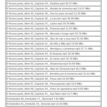
5-Tercera parte_Morir 41_Capítulo 33_ Cimática.mp3 40.37 MBs
5-Tercera parte_Morir 42_Capítulo 34_ Muralla de tormenta.mp3 13.07 MBs
5-Tercera parte_Morir 43_Capítulo 35_ Una luz para ver.mp3 12.35 MBs
5-Tercera parte_Morir 44_Capítulo 36_ La lección.mp3 38.38 MBs
5-Tercera parte_Morir 45_Capítulo 37_ Lados.mp3 35.56 MBs
5-Tercera parte_Morir 46_Capítulo 38_ Protector.mp3 11.87 MBs
5-Tercera parte_Morir 47_Capítulo 39_ Marcada a fuego.mp3 25.76 MBs
5-Tercera parte_Morir 48_Capítulo 40_ Ojos de rojo y azul.mp3 31.33 MBs
5-Tercera parte_Morir 49_Capítulo 41_ De Alds y Milp.mp3 13.08 MBs
5-Tercera parte_Morir 50_Capítulo 42_ Mendigos y camareras.mp3 37.71 MBs
5-Tercera parte_Morir 51_Capítulo 43_ El despojo.mp3 30.39 MBs
5-Tercera parte_Morir 52_Capítulo 44_ El Llanto.mp3 30.79 MBs
5-Tercera parte_Morir 53_Capítulo 45_ Shadesmar.mp3 54.59 MBs
5-Tercera parte_Morir 54_Capítulo 46_ Hijos de Tanavast.mp3 46.2 MBs
5-Tercera parte_Morir 55_Capítulo 47_ Benditos por la tormenta.mp3 31.91 MBs
5-Tercera parte_Morir 56_Capítulo 48_ Fresa.mp3 24.46 MBs
5-Tercera parte_Morir 57_Capítulo 49_ Preocupación.mp3 22.9 MBs
5-Tercera parte_Morir 58_Capítulo 50_ Polvo de agotadera.mp3 8.95 MBs
5-Tercera parte_Morir 59_Capítulo 51_ Sas Nahn.mp3 12.7 MBs
6-Interludios 60_Interludios I-7_ Baxil.mp3 7.81 MBs
6-Interludios 61_Interludio I-8_ Geranid.mp3 10.34 MBs