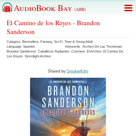
AudioBook Bay
(ABB)
El Camino de los Reyes - Brandon
Sanderson
Category:
Bestsellers
,
Fantasy
,
Sci-Fi
,
Teen & Young Adult
Language:
Spanish
Keywords:
Archivo De Las Tormentas
Brandon Sanderson
Caballeros Radiantes
Cosmere
El Archivo
El Camino De
Los Reyes
Stormlight Archive
Shared by:
SmokerKitty