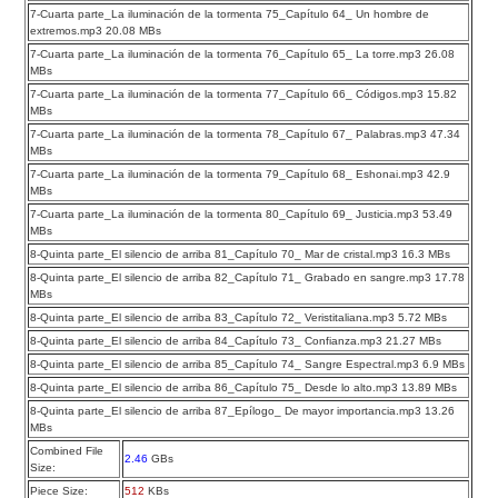
7-Cuarta parte_La iluminación de la tormenta 75_Capítulo 64_ Un hombre de
extremos.mp3 20.08 MBs
7-Cuarta parte_La iluminación de la tormenta 76_Capítulo 65_ La torre.mp3 26.08
MBs
7-Cuarta parte_La iluminación de la tormenta 77_Capítulo 66_ Códigos.mp3 15.82
MBs
7-Cuarta parte_La iluminación de la tormenta 78_Capítulo 67_ Palabras.mp3 47.34
MBs
7-Cuarta parte_La iluminación de la tormenta 79_Capítulo 68_ Eshonai.mp3 42.9
MBs
7-Cuarta parte_La iluminación de la tormenta 80_Capítulo 69_ Justicia.mp3 53.49
MBs
8-Quinta parte_El silencio de arriba 81_Capítulo 70_ Mar de cristal.mp3 16.3 MBs
8-Quinta parte_El silencio de arriba 82_Capítulo 71_ Grabado en sangre.mp3 17.78
MBs
8-Quinta parte_El silencio de arriba 83_Capítulo 72_ Veristitaliana.mp3 5.72 MBs
8-Quinta parte_El silencio de arriba 84_Capítulo 73_ Confianza.mp3 21.27 MBs
8-Quinta parte_El silencio de arriba 85_Capítulo 74_ Sangre Espectral.mp3 6.9 MBs
8-Quinta parte_El silencio de arriba 86_Capítulo 75_ Desde lo alto.mp3 13.89 MBs
8-Quinta parte_El silencio de arriba 87_Epílogo_ De mayor importancia.mp3 13.26
MBs
Combined File
2.46
GBs
Size:
Piece Size:
512
KBs