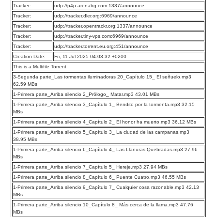
Tracker:
udp://p4p.arenabg.com:1337/announce
Tracker:
udp://tracker.dler.org:6969/announce
Tracker:
udp://tracker.opentrackr.org:1337/announce
Tracker:
udp://tracker.tiny-vps.com:6969/announce
Tracker:
udp://tracker.torrent.eu.org:451/announce
Creation Date:
Fri, 11 Jul 2025 04:03:32 +0200
This is a Multifile Torrent
3-Segunda parte_Las tormentas iluminadoras 20_Capítulo 15_ El señuelo.mp3
62.59 MBs
1-Primera parte_Arriba silencio 2_Prólogo_ Matar.mp3 43.01 MBs
1-Primera parte_Arriba silencio 3_Capítulo 1_ Bendito por la tormenta.mp3 32.15
MBs
1-Primera parte_Arriba silencio 4_Capítulo 2_ El honor ha muerto.mp3 36.12 MBs
1-Primera parte_Arriba silencio 5_Capítulo 3_ La ciudad de las campanas.mp3
38.95 MBs
1-Primera parte_Arriba silencio 6_Capítulo 4_ Las Llanuras Quebradas.mp3 27.96
MBs
1-Primera parte_Arriba silencio 7_Capítulo 5_ Hereje.mp3 27.94 MBs
1-Primera parte_Arriba silencio 8_Capítulo 6_ Puente Cuatro.mp3 46.55 MBs
1-Primera parte_Arriba silencio 9_Capítulo 7_ Cualquier cosa razonable.mp3 42.13
MBs
1-Primera parte_Arriba silencio 10_Capítulo 8_ Más cerca de la llama.mp3 47.76
MBs