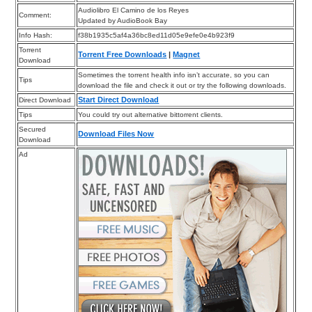
Audiolibro El Camino de los Reyes
Comment:
Updated by AudioBook Bay
Info Hash:
f38b1935c5af4a36bc8ed11d05e9efe0e4b923f9
Torrent
Torrent Free Downloads
|
Magnet
Download
Sometimes the torrent health info isn’t accurate, so you can
Tips
download the file and check it out or try the following downloads.
Start Direct Download
Direct Download
Tips
You could try out alternative bittorrent clients.
Secured
Download Files Now
Download
Ad