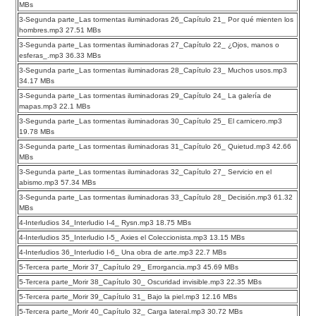
MBs
3-Segunda parte_Las tormentas iluminadoras 26_Capítulo 21_ Por qué mienten los
hombres.mp3 27.51 MBs
3-Segunda parte_Las tormentas iluminadoras 27_Capítulo 22_ ¿Ojos, manos o
esferas_.mp3 36.33 MBs
3-Segunda parte_Las tormentas iluminadoras 28_Capítulo 23_ Muchos usos.mp3
34.17 MBs
3-Segunda parte_Las tormentas iluminadoras 29_Capítulo 24_ La galería de
mapas.mp3 22.1 MBs
3-Segunda parte_Las tormentas iluminadoras 30_Capítulo 25_ El carnicero.mp3
19.78 MBs
3-Segunda parte_Las tormentas iluminadoras 31_Capítulo 26_ Quietud.mp3 42.66
MBs
3-Segunda parte_Las tormentas iluminadoras 32_Capítulo 27_ Servicio en el
abismo.mp3 57.34 MBs
3-Segunda parte_Las tormentas iluminadoras 33_Capítulo 28_ Decisión.mp3 61.32
MBs
4-Interludios 34_Interludio I-4_ Rysn.mp3 18.75 MBs
4-Interludios 35_Interludio I-5_ Axies el Coleccionista.mp3 13.15 MBs
4-Interludios 36_Interludio I-6_ Una obra de arte.mp3 22.7 MBs
5-Tercera parte_Morir 37_Capítulo 29_ Errorgancia.mp3 45.69 MBs
5-Tercera parte_Morir 38_Capítulo 30_ Oscuridad invisible.mp3 22.35 MBs
5-Tercera parte_Morir 39_Capítulo 31_ Bajo la piel.mp3 12.16 MBs
5-Tercera parte_Morir 40_Capítulo 32_ Carga lateral.mp3 30.72 MBs