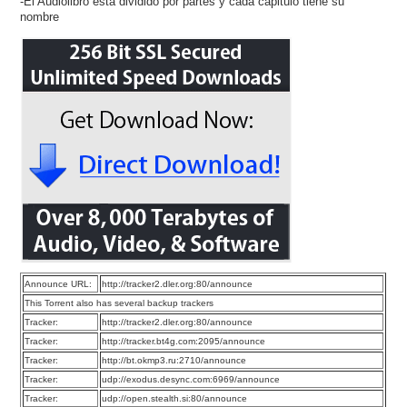
-El Audiolibro esta dividido por partes y cada capitulo tiene su
nombre
Announce URL:
http://tracker2.dler.org:80/announce
This Torrent also has several backup trackers
Tracker:
http://tracker2.dler.org:80/announce
Tracker:
http://tracker.bt4g.com:2095/announce
Tracker:
http://bt.okmp3.ru:2710/announce
Tracker:
udp://exodus.desync.com:6969/announce
Tracker:
udp://open.stealth.si:80/announce