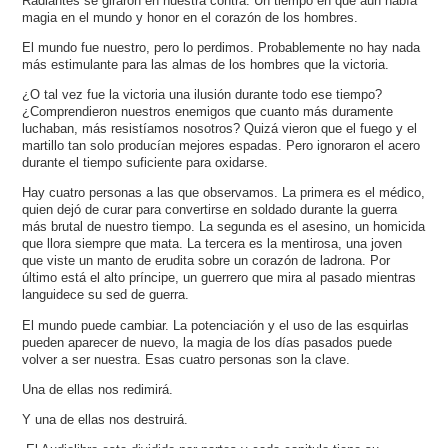
Radiantes se giraron en nuestra contra. Un tiempo en que aún había
magia en el mundo y honor en el corazón de los hombres.
El mundo fue nuestro, pero lo perdimos. Probablemente no hay nada
más estimulante para las almas de los hombres que la victoria.
¿O tal vez fue la victoria una ilusión durante todo ese tiempo?
¿Comprendieron nuestros enemigos que cuanto más duramente
luchaban, más resistíamos nosotros? Quizá vieron que el fuego y el
martillo tan solo producían mejores espadas. Pero ignoraron el acero
durante el tiempo suficiente para oxidarse.
Hay cuatro personas a las que observamos. La primera es el médico,
quien dejó de curar para convertirse en soldado durante la guerra
más brutal de nuestro tiempo. La segunda es el asesino, un homicida
que llora siempre que mata. La tercera es la mentirosa, una joven
que viste un manto de erudita sobre un corazón de ladrona. Por
último está el alto príncipe, un guerrero que mira al pasado mientras
languidece su sed de guerra.
El mundo puede cambiar. La potenciación y el uso de las esquirlas
pueden aparecer de nuevo, la magia de los días pasados puede
volver a ser nuestra. Esas cuatro personas son la clave.
Una de ellas nos redimirá.
Y una de ellas nos destruirá.