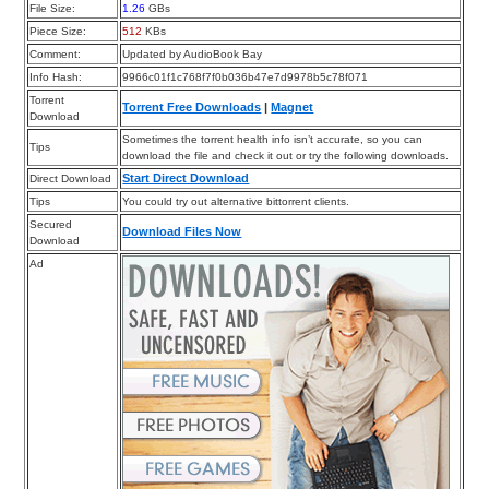
File Size:
1.26
GBs
Piece Size:
512
KBs
Comment:
Updated by AudioBook Bay
Info Hash:
9966c01f1c768f7f0b036b47e7d9978b5c78f071
Torrent
Torrent Free Downloads
|
Magnet
Download
Sometimes the torrent health info isn’t accurate, so you can
Tips
download the file and check it out or try the following downloads.
Start Direct Download
Direct Download
Tips
You could try out alternative bittorrent clients.
Secured
Download Files Now
Download
Ad