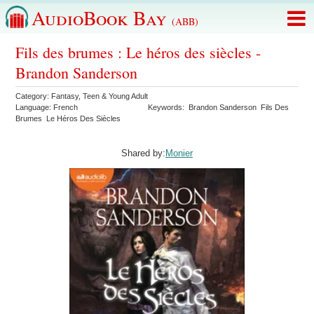
AudioBook Bay
(ABB)
Fils des brumes : Le héros des siècles -
Brandon Sanderson
Category:
Fantasy
,
Teen & Young Adult
Language:
French
Keywords:
Brandon Sanderson
Fils Des
Brumes
Le Héros Des Siècles
Shared by:
Monier