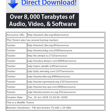
Announce URL:
http://tracker2.dler.org:80/announce
This Torrent also has several backup trackers
Tracker:
http://tracker2.dler.org:80/announce
Tracker:
http://tracker.bt4g.com:2095/announce
Tracker:
http://bt.okmp3.ru:2710/announce
Tracker:
udp://exodus.desync.com:6969/announce
Tracker:
udp://open.stealth.si:80/announce
Tracker:
udp://p4p.arenabg.com:1337/announce
Tracker:
udp://tracker.dler.org:6969/announce
Tracker:
udp://tracker.opentrackr.org:1337/announce
Tracker:
udp://tracker.tiny-vps.com:6969/announce
Tracker:
udp://tracker.torrent.eu.org:451/announce
Creation Date:
Tue, 16 Jun 2026 13:18:36 +0200
This is a Multifile Torrent
Brandon Sanderson - Fils des brumes T3.m4b 1.26 GBs