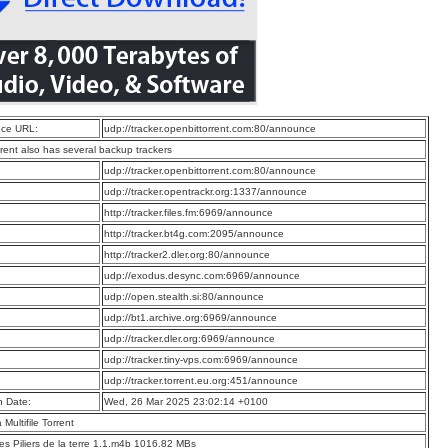
ce URL:
udp://tracker.openbittorrent.com:80/announce
rrent also has several backup trackers
:
udp://tracker.openbittorrent.com:80/announce
:
udp://tracker.opentrackr.org:1337/announce
:
http://tracker.files.fm:6969/announce
:
http://tracker.bt4g.com:2095/announce
:
http://tracker2.dler.org:80/announce
:
udp://exodus.desync.com:6969/announce
:
udp://open.stealth.si:80/announce
:
udp://bt1.archive.org:6969/announce
:
udp://tracker.dler.org:6969/announce
:
udp://tracker.tiny-vps.com:6969/announce
:
udp://tracker.torrent.eu.org:451/announce
n Date:
Wed, 26 Mar 2025 23:02:14 +0100
a Multifile Torrent
Les Piliers de la terre 1.1.m4b 1016.82 MBs