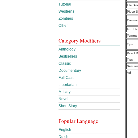
Tutorial
File Siz
Westerns
Piece S
Zombies
Commen
Other
Info Ha
Torrent
Category Modifiers
Tips
Anthology
Direct 
Bestsellers
Tips
Classic
Secure
Documentary
Ad
Full Cast
Libertarian
Military
Novel
Short Story
Popular Language
English
Dutch