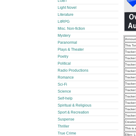
LGBT
Light Novel
Literature
LitRPG
Misc. Non-fiction
Mystery
Announ
Paranormal
This To
Plays & Theater
Tracker
Poetry
Tracker
Political
Tracker
Radio Productions
Tracker
Romance
Tracker
Tracker
Sci-Fi
Tracker
Science
Tracker
Self-help
Tracker
Spiritual & Religious
Tracker
Sport & Recreation
Tracker
Suspense
Creatio
Thriller
This is 
True Crime
Ellen: 