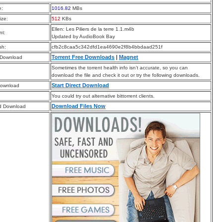
e:
1016.82
MBs
ize:
512
KBs
Ellen: Les Piliers de la terre 1.1.m4b
t:
Updated by AudioBook Bay
sh:
cfb2c8caa5c342dfd1ea4690e2f8b4bbdaad251f
Torrent Free Downloads
|
Magnet
 Download
Sometimes the torrent health info isn’t accurate, so you can
download the file and check it out or try the following downloads.
Start Direct Download
Download
You could try out alternative bittorrent clients.
Download Files Now
d Download