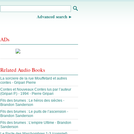
Advanced search
ADs
Related Audio Books
La sorciere de la rue Mouffetard et autres
contes - Gripari Pierre
Contes et Nouveaux Contes lus par l’auteur
(Gripari P.) - 1994 - Pierre Gripari
Fils des brumes : Le héros des siècles -
Brandon Sanderson
Fils des brumes : Le puits de l’ascension -
Brandon Sanderson
Fils des brumes : L’empire Ultime - Brandon
Sanderson
Le Pacte des Marchombres 1-3 (complet)