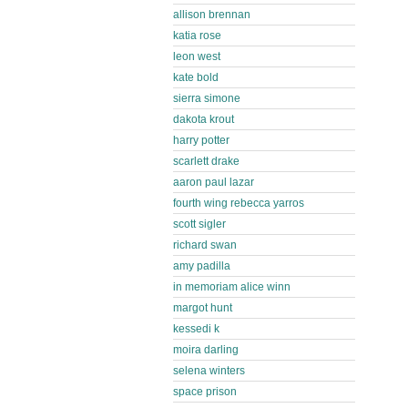
allison brennan
katia rose
leon west
kate bold
sierra simone
dakota krout
harry potter
scarlett drake
aaron paul lazar
fourth wing rebecca yarros
scott sigler
richard swan
amy padilla
in memoriam alice winn
margot hunt
kessedi k
moira darling
selena winters
space prison