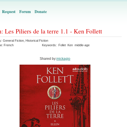
Request
Forum
Donate
n: Les Piliers de la terre 1.1 - Ken Follett
y:
General Fiction
,
Historical Fiction
ge:
French
Keywords:
Follet
Ken
middle-age
Shared by:
mickagio