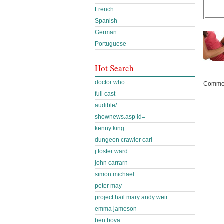
French
Spanish
German
Portuguese
Hot Search
doctor who
Commen
full cast
audible/
shownews.asp id=
kenny king
dungeon crawler carl
j foster ward
john carrarn
simon michael
peter may
project hail mary andy weir
emma jameson
ben bova