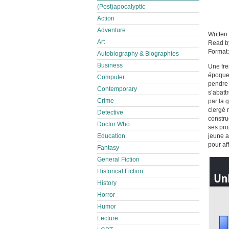
(Post)apocalyptic
Action
Adventure
Written
Art
Read 
Format
Autobiography & Biographies
Business
Une fre
époque.
Computer
pendre 
Contemporary
s’abatt
Crime
par la 
clergé 
Detective
constru
Doctor Who
ses pro
Education
jeune a
pour aff
Fantasy
General Fiction
Historical Fiction
History
Horror
Humor
Lecture