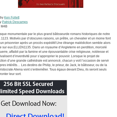
 by
Ken Follett
by
Patrick Descamps
:
M4B
sque monumentale par le plus grand bâtisseurde romans historiques de notre
1123. Motivés par d’obscures raisons, un prêtre, un chevalier et un moine font
un prisonnier après un procès expéditif.Une étrange malédiction semble alors
re sur eux.ELLEN1135. Dans un royaume d’Angleterre en perdition, morcelé
guerre, affaibli par la famine et une épouvantable crise religieuse, noblesse et
rivalisent d’inventivité pour s’approprier le pouvoir. Lorsque le projet de
ction d’une grande cathédrale est annoncé, chacun y voit l’occasion de servir
pres intérêts… Les destins de Philip, le prieur, de Jack, le bâtisseur, ou de la
ristocrate Aliena vont s’entremêler. Tous égaux devant Dieu, ils seront seuls
ronter leur sort.