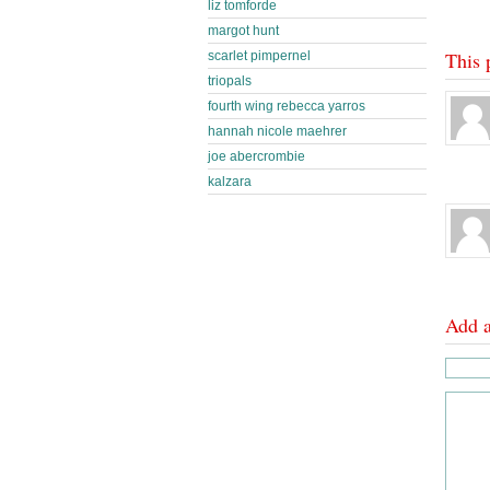
liz tomforde
margot hunt
This 
scarlet pimpernel
triopals
fourth wing rebecca yarros
hannah nicole maehrer
joe abercrombie
kalzara
Add 