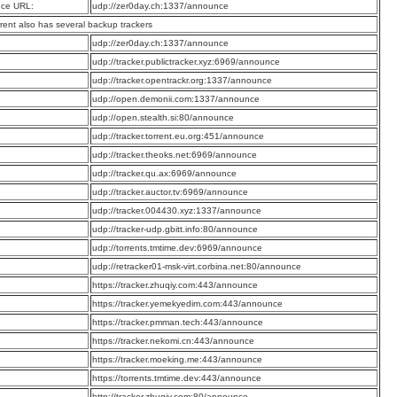
ce URL:
udp://zer0day.ch:1337/announce
rrent also has several backup trackers
:
udp://zer0day.ch:1337/announce
:
udp://tracker.publictracker.xyz:6969/announce
:
udp://tracker.opentrackr.org:1337/announce
:
udp://open.demonii.com:1337/announce
:
udp://open.stealth.si:80/announce
:
udp://tracker.torrent.eu.org:451/announce
:
udp://tracker.theoks.net:6969/announce
:
udp://tracker.qu.ax:6969/announce
:
udp://tracker.auctor.tv:6969/announce
:
udp://tracker.004430.xyz:1337/announce
:
udp://tracker-udp.gbitt.info:80/announce
:
udp://torrents.tmtime.dev:6969/announce
:
udp://retracker01-msk-virt.corbina.net:80/announce
:
https://tracker.zhuqiy.com:443/announce
:
https://tracker.yemekyedim.com:443/announce
:
https://tracker.pmman.tech:443/announce
:
https://tracker.nekomi.cn:443/announce
:
https://tracker.moeking.me:443/announce
:
https://torrents.tmtime.dev:443/announce
:
http://tracker.zhuqiy.com:80/announce