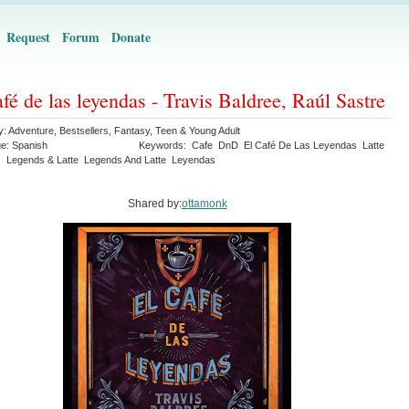
Request
Forum
Donate
afé de las leyendas - Travis Baldree, Raúl Sastre
y:
Adventure
,
Bestsellers
,
Fantasy
,
Teen & Young Adult
ge:
Spanish
Keywords:
Cafe
DnD
El Café De Las Leyendas
Latte
s
Legends & Latte
Legends And Latte
Leyendas
Shared by:
ottamonk