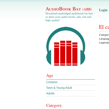
AudioBook Bay
(ABB)
Login
Download unabridged audiobook for free
or share your audio books, safe, fast and
high quality!
El c
Categor
Langua
Legend
Age
Children
Teen & Young Adult
Adults
Category