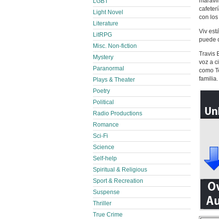
maravil
LGBT
cafeter
Light Novel
con los
Literature
Viv est
LitRPG
puede q
Misc. Non-fiction
Travis 
Mystery
voz a c
Paranormal
como To
familia.
Plays & Theater
Poetry
Political
Radio Productions
Romance
Sci-Fi
Science
Self-help
Spiritual & Religious
Sport & Recreation
Suspense
Thriller
True Crime