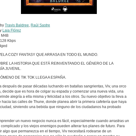
 by
Travis Baldree
,
Raúl Sastre
by
Laia Flórez
:
M4B
128 Kbps
dged
VELA COZY FANTASY QUE ARRASA EN TODO EL MUNDO.
BRE LA HISTORIA QUE ESTÁ REINVENTANDO EL GÉNERO DE LA
ÍA JUVENIL.
ÓMENO DE TIK TOK LLEGA A ESPAÑA.
 después de pasar décadas luchando en batallas sangrientas, Viv, una orco
, decide que es hora de colgar su espada y comenzar una nueva vida, una
brinde alegría a ella misma y felicidad a los otros. Su nuevo objetivo la lleva a
se hacia las calles de Thune, donde planea abrir la primera cafetería que haya
a ciudad, sirviendo una bebida que ninguno de los ciudadanos ha probado
prender un nuevo negocio nunca es fácil, especialmente cuando arrastras un
complicado y los viejos enemigos pueden alterar tus planes de futuro. Para
ir algo que permanezca en el tiempo, Viv necesitará rodearse de un