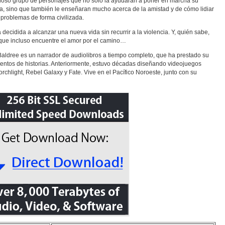
loso grupo de personajes que no sólo la ayudarán a poner en marcha su
ía, sino que también le enseñaran mucho acerca de la amistad y de cómo lidiar
 problemas de forma civilizada.
á decidida a alcanzar una nueva vida sin recurrir a la violencia. Y, quién sabe,
ue incluso encuentre el amor por el camino…
Baldree es un narrador de audiolibros a tiempo completo, que ha prestado su
ientos de historias. Anteriormente, estuvo décadas diseñando videojuegos
rchlight, Rebel Galaxy y Fate. Vive en el Pacífico Noroeste, junto con su