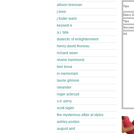
allison brennan
Tips
j bree
Direct 
j foster ward
Tips
kessedi k
Secure
a.j. tata
Ad
dialectic of enlightenment
henry david thoreau
richard swan
shane hammond
ben bova
in memoriam
laurie gilmore
oleander
roger ackroyd
s.d. perry
scott sigler
the mysterious affair at styles
ashley poston
august aird