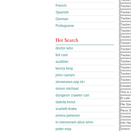
French
Tracker
Spanish
Tracker
Tracker
German
Tracker
Portuguese
Tracker
Tracker
Hot Search
Tracker
doctor who
Tracker
full cast
Tracker
audible/
Tracker
Tracker
kenny king
Tracker
john carrarn
Tracker
shownews.asp id=
Creatio
simon michael
This is 
dungeon crawler carl
El caf
dakota krout
File Siz
scarlett drake
Piece S
emma jameson
Commen
in memoriam alice winn
Info Ha
peter may
Torrent