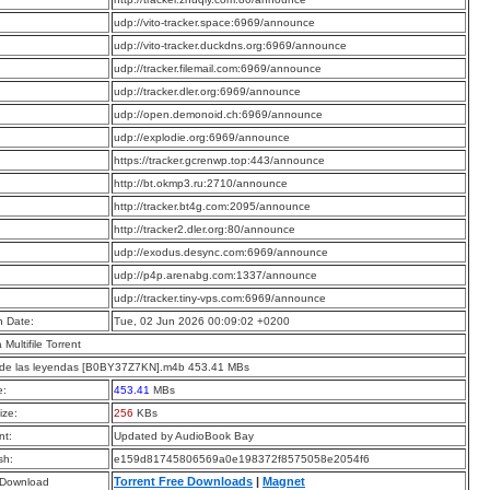
:
udp://vito-tracker.space:6969/announce
:
udp://vito-tracker.duckdns.org:6969/announce
:
udp://tracker.filemail.com:6969/announce
:
udp://tracker.dler.org:6969/announce
:
udp://open.demonoid.ch:6969/announce
:
udp://explodie.org:6969/announce
:
https://tracker.gcrenwp.top:443/announce
:
http://bt.okmp3.ru:2710/announce
:
http://tracker.bt4g.com:2095/announce
:
http://tracker2.dler.org:80/announce
:
udp://exodus.desync.com:6969/announce
:
udp://p4p.arenabg.com:1337/announce
:
udp://tracker.tiny-vps.com:6969/announce
n Date:
Tue, 02 Jun 2026 00:09:02 +0200
a Multifile Torrent
é de las leyendas [B0BY37Z7KN].m4b 453.41 MBs
e:
453.41
MBs
ize:
256
KBs
t:
Updated by AudioBook Bay
sh:
e159d81745806569a0e198372f8575058e2054f6
Torrent Free Downloads
|
Magnet
 Download