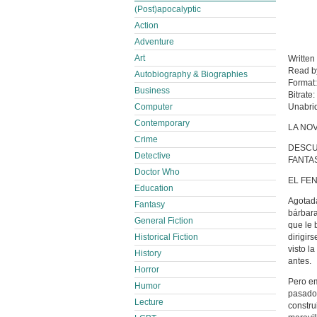
(Post)apocalyptic
Action
Adventure
Art
Written
Read 
Autobiography & Biographies
Format
Business
Bitrate:
Computer
Unabri
Contemporary
LA NO
Crime
DESCU
Detective
FANTAS
Doctor Who
EL FEN
Education
Agotada
Fantasy
bárbara
General Fiction
que le 
Historical Fiction
dirigir
visto l
History
antes.
Horror
Pero em
Humor
pasado 
Lecture
constru