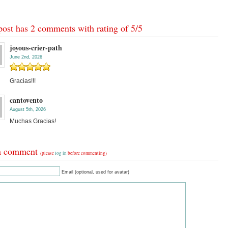
post has 2 comments with rating of
5
/
5
joyous-crier-path
June 2nd, 2026
Gracias!!!
cantovento
August 5th, 2026
Muchas Gracias!
a comment
(please
log in
before commenting)
Email (optional, used for avatar)