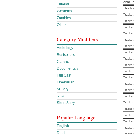
Announ
Tutorial
This To
Westerns
Tracker
Zombies
Tracker
Other
Tracker
Tracker
Category Modifiers
Tracker
Tracker
Anthology
Tracker
Bestsellers
Tracker
Classic
Tracker
Documentary
Tracker
Full Cast
Tracker
Libertarian
Tracker
Military
Tracker
Novel
Tracker
Short Story
Tracker
Tracker
Tracker
Popular Language
Tracker
English
Tracker
Dutch
Tracker