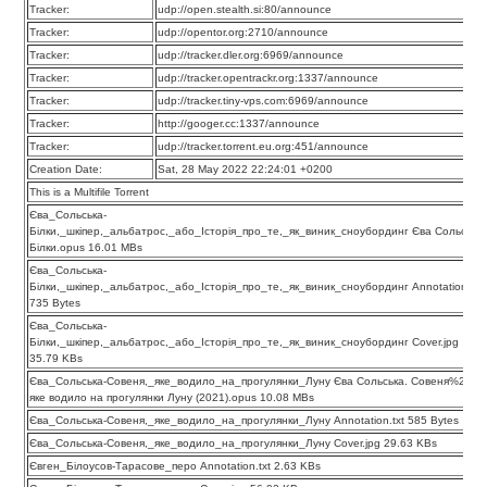
Tracker:
udp://open.stealth.si:80/announce
Tracker:
udp://opentor.org:2710/announce
Tracker:
udp://tracker.dler.org:6969/announce
Tracker:
udp://tracker.opentrackr.org:1337/announce
Tracker:
udp://tracker.tiny-vps.com:6969/announce
Tracker:
http://googer.cc:1337/announce
Tracker:
udp://tracker.torrent.eu.org:451/announce
Creation Date:
Sat, 28 May 2022 22:24:01 +0200
This is a Multifile Torrent
Єва_Сольська-
Білки,_шкіпер,_альбатрос,_або_Історія_про_те,_як_виник_сноубординг Єва Сольська
Білки.opus 16.01 MBs
Єва_Сольська-
Білки,_шкіпер,_альбатрос,_або_Історія_про_те,_як_виник_сноубординг Annotation.txt
735 Bytes
Єва_Сольська-
Білки,_шкіпер,_альбатрос,_або_Історія_про_те,_як_виник_сноубординг Cover.jpg
35.79 KBs
Єва_Сольська-Совеня,_яке_водило_на_прогулянки_Луну Єва Сольська. Совеня%2c
яке водило на прогулянки Луну (2021).opus 10.08 MBs
Єва_Сольська-Совеня,_яке_водило_на_прогулянки_Луну Annotation.txt 585 Bytes
Єва_Сольська-Совеня,_яке_водило_на_прогулянки_Луну Cover.jpg 29.63 KBs
Євген_Білоусов-Тарасове_перо Annotation.txt 2.63 KBs