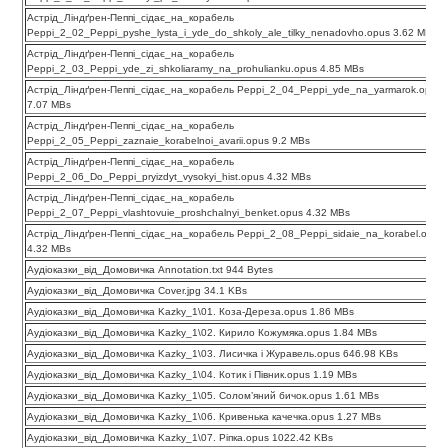
Астрід_Ліндґрен-Пеппі_сідає_на_корабель
Peppi_2_02_Peppi_pyshe_lysta_i_yde_do_shkoly_ale_tilky_nenadovho.opus 3.62 MBs
Астрід_Ліндґрен-Пеппі_сідає_на_корабель
Peppi_2_03_Peppi_yde_zi_shkoliaramy_na_prohulianku.opus 4.85 MBs
Астрід_Ліндґрен-Пеппі_сідає_на_корабель Peppi_2_04_Peppi_yde_na_yarmarok.opus
7.07 MBs
Астрід_Ліндґрен-Пеппі_сідає_на_корабель
Peppi_2_05_Peppi_zaznaie_korabelnoi_avarii.opus 9.2 MBs
Астрід_Ліндґрен-Пеппі_сідає_на_корабель
Peppi_2_06_Do_Peppi_pryizdyt_vysokyi_hist.opus 4.32 MBs
Астрід_Ліндґрен-Пеппі_сідає_на_корабель
Peppi_2_07_Peppi_vlashtovuie_proshchalnyi_benket.opus 4.32 MBs
Астрід_Ліндґрен-Пеппі_сідає_на_корабель Peppi_2_08_Peppi_sidaie_na_korabel.opus
4.32 MBs
Аудіоказки_від_Домовичка Annotation.txt 944 Bytes
Аудіоказки_від_Домовичка Cover.jpg 34.1 KBs
Аудіоказки_від_Домовичка Kazky_1\01. Коза-Дереза.opus 1.86 MBs
Аудіоказки_від_Домовичка Kazky_1\02. Кирило Кожумяка.opus 1.84 MBs
Аудіоказки_від_Домовичка Kazky_1\03. Лисичка і Журавель.opus 646.98 KBs
Аудіоказки_від_Домовичка Kazky_1\04. Котик і Півник.opus 1.19 MBs
Аудіоказки_від_Домовичка Kazky_1\05. Солом’яний бичок.opus 1.61 MBs
Аудіоказки_від_Домовичка Kazky_1\06. Кривенька качечка.opus 1.27 MBs
Аудіоказки_від_Домовичка Kazky_1\07. Ріпка.opus 1022.42 KBs