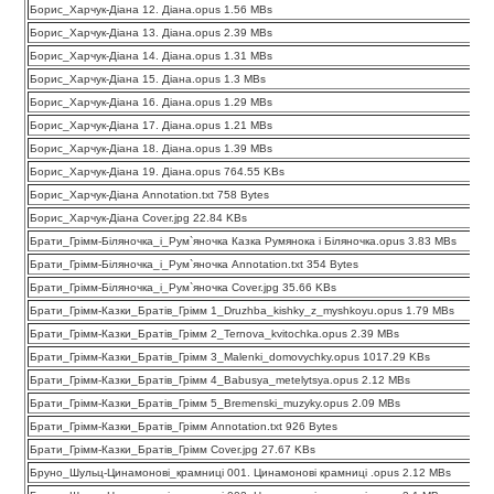
Борис_Харчук-Діана 12. Діана.opus 1.56 MBs
Борис_Харчук-Діана 13. Діана.opus 2.39 MBs
Борис_Харчук-Діана 14. Діана.opus 1.31 MBs
Борис_Харчук-Діана 15. Діана.opus 1.3 MBs
Борис_Харчук-Діана 16. Діана.opus 1.29 MBs
Борис_Харчук-Діана 17. Діана.opus 1.21 MBs
Борис_Харчук-Діана 18. Діана.opus 1.39 MBs
Борис_Харчук-Діана 19. Діана.opus 764.55 KBs
Борис_Харчук-Діана Annotation.txt 758 Bytes
Борис_Харчук-Діана Cover.jpg 22.84 KBs
Брати_Грімм-Біляночка_і_Рум`яночка Казка Румянока і Біляночка.opus 3.83 MBs
Брати_Грімм-Біляночка_і_Рум`яночка Annotation.txt 354 Bytes
Брати_Грімм-Біляночка_і_Рум`яночка Cover.jpg 35.66 KBs
Брати_Грімм-Казки_Братів_Грімм 1_Druzhba_kishky_z_myshkoyu.opus 1.79 MBs
Брати_Грімм-Казки_Братів_Грімм 2_Ternova_kvitochka.opus 2.39 MBs
Брати_Грімм-Казки_Братів_Грімм 3_Malenki_domovychky.opus 1017.29 KBs
Брати_Грімм-Казки_Братів_Грімм 4_Babusya_metelytsya.opus 2.12 MBs
Брати_Грімм-Казки_Братів_Грімм 5_Bremenski_muzyky.opus 2.09 MBs
Брати_Грімм-Казки_Братів_Грімм Annotation.txt 926 Bytes
Брати_Грімм-Казки_Братів_Грімм Cover.jpg 27.67 KBs
Бруно_Шульц-Цинамонові_крамниці 001. Цинамонові крамниці .opus 2.12 MBs