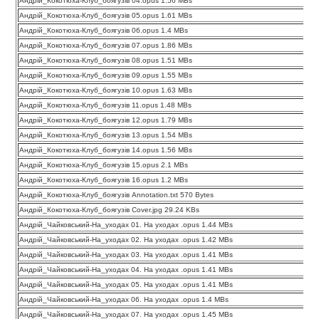
Андрій_Кокотюха-Клуб_боягузів 04.opus 1.56 MBs
Андрій_Кокотюха-Клуб_боягузів 05.opus 1.61 MBs
Андрій_Кокотюха-Клуб_боягузів 06.opus 1.4 MBs
Андрій_Кокотюха-Клуб_боягузів 07.opus 1.86 MBs
Андрій_Кокотюха-Клуб_боягузів 08.opus 1.51 MBs
Андрій_Кокотюха-Клуб_боягузів 09.opus 1.55 MBs
Андрій_Кокотюха-Клуб_боягузів 10.opus 1.63 MBs
Андрій_Кокотюха-Клуб_боягузів 11.opus 1.48 MBs
Андрій_Кокотюха-Клуб_боягузів 12.opus 1.79 MBs
Андрій_Кокотюха-Клуб_боягузів 13.opus 1.54 MBs
Андрій_Кокотюха-Клуб_боягузів 14.opus 1.56 MBs
Андрій_Кокотюха-Клуб_боягузів 15.opus 2.1 MBs
Андрій_Кокотюха-Клуб_боягузів 16.opus 1.2 MBs
Андрій_Кокотюха-Клуб_боягузів Annotation.txt 570 Bytes
Андрій_Кокотюха-Клуб_боягузів Cover.jpg 29.24 KBs
Андрій_Чайковський-На_уходах 01. На уходах .opus 1.44 MBs
Андрій_Чайковський-На_уходах 02. На уходах .opus 1.42 MBs
Андрій_Чайковський-На_уходах 03. На уходах .opus 1.41 MBs
Андрій_Чайковський-На_уходах 04. На уходах .opus 1.41 MBs
Андрій_Чайковський-На_уходах 05. На уходах .opus 1.41 MBs
Андрій_Чайковський-На_уходах 06. На уходах .opus 1.4 MBs
Андрій_Чайковський-На_уходах 07. На уходах .opus 1.45 MBs