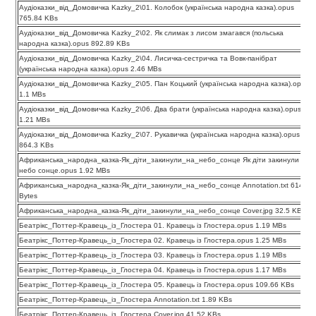
Аудіоказки_від_Домовичка Kazky_2\01. Колобок (українська народна казка).opus
765.84 KBs
Аудіоказки_від_Домовичка Kazky_2\02. Як слимак з лисом змагався (польська
народна казка).opus 892.89 KBs
Аудіоказки_від_Домовичка Kazky_2\04. Лисичка-сестричка та Вовк-панібрат
(українська народна казка).opus 2.46 MBs
Аудіоказки_від_Домовичка Kazky_2\05. Пан Коцький (українська народна казка).opus
1.1 MBs
Аудіоказки_від_Домовичка Kazky_2\06. Два брати (українська народна казка).opus
1.21 MBs
Аудіоказки_від_Домовичка Kazky_2\07. Рукавичка (українська народна казка).opus
864.3 KBs
Африканська_народна_казка-Як_діти_закинули_на_небо_сонце Як діти закинули на
небо сонце.opus 1.92 MBs
Африканська_народна_казка-Як_діти_закинули_на_небо_сонце Annotation.txt 614
Bytes
Африканська_народна_казка-Як_діти_закинули_на_небо_сонце Cover.jpg 32.5 KBs
Беатрікс_Поттер-Кравець_із_Глостера 01. Кравець із Глостера.opus 1.19 MBs
Беатрікс_Поттер-Кравець_із_Глостера 02. Кравець із Глостера.opus 1.25 MBs
Беатрікс_Поттер-Кравець_із_Глостера 03. Кравець із Глостера.opus 1.19 MBs
Беатрікс_Поттер-Кравець_із_Глостера 04. Кравець із Глостера.opus 1.17 MBs
Беатрікс_Поттер-Кравець_із_Глостера 05. Кравець із Глостера.opus 109.66 KBs
Беатрікс_Поттер-Кравець_із_Глостера Annotation.txt 1.89 KBs
Беатрікс_Поттер-Кравець_із_Глостера Cover.jpg 41.52 KBs