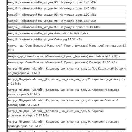
Андрій_Чайковський-На_уходах 93. На уходах .opus 1.48 MBs
Андрій_Чайковський-На_уходах 94. На уходах .opus 1.45 MBs
Андрій_Чайковський-На_уходах 95. На уходах .opus 1.52 MBs
Андрій_Чайковський-На_уходах 96. На уходах .opus 1.48 MBs
Андрій_Чайковський-На_уходах 97. На уходах .opus 279.46 KBs
Андрій_Чайковський-На_уходах Annotation.txt 647 Bytes
Андрій_Чайковський-На_уходах Cover.jpg 24.31 KBs
Антуан_де_Сент-Екзюпері-Маленький_Принц_(вистава) Маленький принц.opus 12.02
MBs
Антуан_де_Сент-Екзюпері-Маленький_Принц_(вистава) Annotation.txt 1.7 KBs
Антуан_де_Сент-Екзюпері-Маленький_Принц_(вистава) Cover.jpg 21.05 KBs
Астрід_Ліндгрен-Малий_і_Карлсон,_що_живе_на_даху 1. Про Карлсона%2c що живе
на даху.opus 4.91 MBs
Астрід_Ліндгрен-Малий_і_Карлсон,_що_живе_на_даху 2. Карлсон будує вежу.opus
4.51 MBs
Астрід_Ліндгрен-Малий_і_Карлсон,_що_живе_на_даху 3. Карлсон грається в
намета.opus 5.18 MBs
Астрід_Ліндгрен-Малий_і_Карлсон,_що_живе_на_даху 4. Карлсон бється об
заклад.opus 7.52 MBs
Астрід_Ліндгрен-Малий_і_Карлсон,_що_живе_на_даху 5. Карлсон
розважається.opus 7.35 MBs
Астрід_Ліндгрен-Малий_і_Карлсон,_що_живе_на_даху 6. Карлсон грається у
привида.opus 7.28 MBs