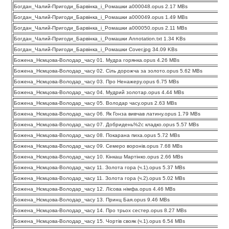
Богдан_Чалий-Пригоди_Барвінка_і_Ромашки a000048.opus 2.17 MBs
Богдан_Чалий-Пригоди_Барвінка_і_Ромашки a000049.opus 1.49 MBs
Богдан_Чалий-Пригоди_Барвінка_і_Ромашки a000050.opus 2.11 MBs
Богдан_Чалий-Пригоди_Барвінка_і_Ромашки Annotation.txt 1.34 KBs
Богдан_Чалий-Пригоди_Барвінка_і_Ромашки Cover.jpg 34.09 KBs
Божена_Нємцова-Володар_часу 01. Мудра горянка.opus 4.26 MBs
Божена_Нємцова-Володар_часу 02. Сіль дорожча за золото.opus 5.62 MBs
Божена_Нємцова-Володар_часу 03. Про Ненажеру.opus 6.75 MBs
Божена_Нємцова-Володар_часу 04. Мудрий золотар.opus 4.44 MBs
Божена_Нємцова-Володар_часу 05. Володар часу.opus 2.63 MBs
Божена_Нємцова-Володар_часу 06. Як Гонза вивчав латину.opus 1.79 MBs
Божена_Нємцова-Володар_часу 07. Добридень%2c кладко.opus 5.57 MBs
Божена_Нємцова-Володар_часу 08. Покарана пиха.opus 5.72 MBs
Божена_Нємцова-Володар_часу 09. Семеро воронів.opus 7.68 MBs
Божена_Нємцова-Володар_часу 10. Кінкаш Мартінко.opus 2.66 MBs
Божена_Нємцова-Володар_часу 11. Золота гора (ч.1).opus 5.37 MBs
Божена_Нємцова-Володар_часу 11. Золота гора (ч.2).opus 5.02 MBs
Божена_Нємцова-Володар_часу 12. Лісова німфа.opus 4.46 MBs
Божена_Нємцова-Володар_часу 13. Принц Бая.opus 9.46 MBs
Божена_Нємцова-Володар_часу 14. Про трьох сестер.opus 8.27 MBs
Божена_Нємцова-Володар_часу 15. Чортів свояк (ч.1).opus 6.54 MBs