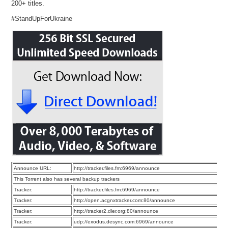
200+ titles.
#StandUpForUkraine
Announce URL:
http://tracker.files.fm:6969/announce
This Torrent also has several backup trackers
Tracker:
http://tracker.files.fm:6969/announce
Tracker:
http://open.acgnxtracker.com:80/announce
Tracker:
http://tracker2.dler.org:80/announce
Tracker:
udp://exodus.desync.com:6969/announce