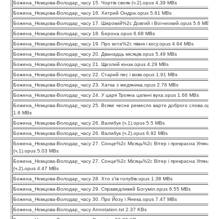
Божена_Нємцова-Володар_часу 15. Чортів свояк (ч.2).opus 4.39 MBs
Божена_Нємцова-Володар_часу 16. Хитрий Ондра.opus 5.61 MBs
Божена_Нємцова-Володар_часу 17. Широкий%2c Довгий і Вогнеокий.opus 5.6 MBs
Божена_Нємцова-Володар_часу 18. Берона.opus 6.68 MBs
Божена_Нємцова-Володар_часу 19. Про кота%2c півня і косу.opus 4.64 MBs
Божена_Нємцова-Володар_часу 20. Дванадць місяців.opus 5.49 MBs
Божена_Нємцова-Володар_часу 21. Щезлий юнак.opus 4.29 MBs
Божена_Нємцова-Володар_часу 22. Старий пес і вовк.opus 1.91 MBs
Божена_Нємцова-Володар_часу 23. Хатка з медяника.opus 2.76 MBs
Божена_Нємцова-Володар_часу 24. У царя Трояна цапині вуха.opus 1.66 MBs
Божена_Нємцова-Володар_часу 25. Всяке чесне ремесло варте доброго слова.opus
1.6 MBs
Божена_Нємцова-Володар_часу 26. Валибук (ч.1).opus 5.5 MBs
Божена_Нємцова-Володар_часу 26. Валибук (ч.2).opus 6.92 MBs
Божена_Нємцова-Володар_часу 27. Сонце%2c Місяць%2c Вітер і прекрасна Уляна
(ч.1).opus 5.03 MBs
Божена_Нємцова-Володар_часу 27. Сонце%2c Місяць%2c Вітер і прекрасна Уляна
(ч.2).opus 4.47 MBs
Божена_Нємцова-Володар_часу 28. Хто з’їв голубів.opus 1.38 MBs
Божена_Нємцова-Володар_часу 29. Справедливий Богуміл.opus 6.55 MBs
Божена_Нємцова-Володар_часу 30. Про Йозу і Янека.opus 7.47 MBs
Божена_Нємцова-Володар_часу Annotation.txt 2.37 KBs