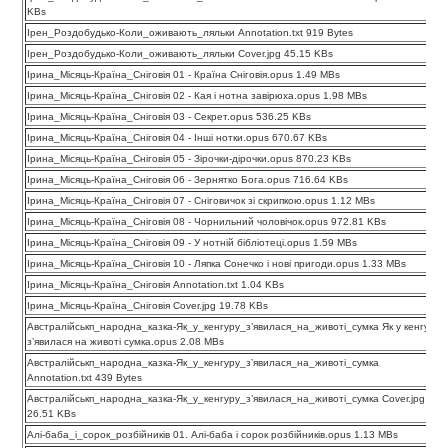
KBs
Ірен_Роздобудько-Коли_оживають_ляльки Annotation.txt 919 Bytes
Ірен_Роздобудько-Коли_оживають_ляльки Cover.jpg 45.15 KBs
Ірина_Місяць-Країна_Сніговія 01 - Країна Сніговія.opus 1.49 MBs
Ірина_Місяць-Країна_Сніговія 02 - Кая і нотна завірюха.opus 1.98 MBs
Ірина_Місяць-Країна_Сніговія 03 - Секрет.opus 536.25 KBs
Ірина_Місяць-Країна_Сніговія 04 - Інші нотки.opus 670.67 KBs
Ірина_Місяць-Країна_Сніговія 05 - Зірочки-дірочки.opus 870.23 KBs
Ірина_Місяць-Країна_Сніговія 06 - Зернятко Бога.opus 716.64 KBs
Ірина_Місяць-Країна_Сніговія 07 - Сніговичок зі скрипкою.opus 1.12 MBs
Ірина_Місяць-Країна_Сніговія 08 - Чорнильний чоловічок.opus 972.81 KBs
Ірина_Місяць-Країна_Сніговія 09 - У нотній бібліотеці.opus 1.59 MBs
Ірина_Місяць-Країна_Сніговія 10 - Ляпка Сонечко і нові пригоди.opus 1.33 MBs
Ірина_Місяць-Країна_Сніговія Annotation.txt 1.04 KBs
Ірина_Місяць-Країна_Сніговія Cover.jpg 19.78 KBs
Австралійськп_народна_казка-Як_у_кенгуру_з’явилася_на_животі_сумка Як у кенгуру
з’явилася на животі сумка.opus 2.08 MBs
Австралійськп_народна_казка-Як_у_кенгуру_з’явилася_на_животі_сумка
Annotation.txt 439 Bytes
Австралійськп_народна_казка-Як_у_кенгуру_з’явилася_на_животі_сумка Cover.jpg
26.51 KBs
Алі-баба_і_сорок_розбійників 01. Алі-баба і сорок розбійників.opus 1.13 MBs