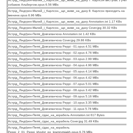
Астрід_Ліндгрен-Малий_і_Карлсон,_що_живе_на_даху 7. Карлсон виступає з ученим
собакою Альбергом.opus 6.56 MBs
Астрід_Ліндгрен-Малий_і_Карлсон,_що_живе_на_даху 8. Карлсон приходить на
іменини.opus 6.96 MBs
Астрід_Ліндгрен-Малий_і_Карлсон,_що_живе_на_даху Annotation.txt 1.17 KBs
Астрід_Ліндгрен-Малий_і_Карлсон,_що_живе_на_даху Cover.jpg 30.32 KBs
Астрід_Ліндґрен-Пеппі_Довгапанчоха Annotation.txt 1.42 KBs
Астрід_Ліндґрен-Пеппі_Довгапанчоха Cover.jpg 29.86 KBs
Астрід_Ліндґрен-Пеппі_Довгапанчоха Peppi - 01.opus 4.51 MBs
Астрід_Ліндґрен-Пеппі_Довгапанчоха Peppi - 02.opus 4.76 MBs
Астрід_Ліндґрен-Пеппі_Довгапанчоха Peppi - 03.opus 2.99 MBs
Астрід_Ліндґрен-Пеппі_Довгапанчоха Peppi - 04.opus 4.96 MBs
Астрід_Ліндґрен-Пеппі_Довгапанчоха Peppi - 05.opus 4.14 MBs
Астрід_Ліндґрен-Пеппі_Довгапанчоха Peppi - 06.opus 4.42 MBs
Астрід_Ліндґрен-Пеппі_Довгапанчоха Peppi - 07.opus 5.01 MBs
Астрід_Ліндґрен-Пеппі_Довгапанчоха Peppi - 08.opus 3.42 MBs
Астрід_Ліндґрен-Пеппі_Довгапанчоха Peppi - 09.opus 5.16 MBs
Астрід_Ліндґрен-Пеппі_Довгапанчоха Peppi - 10.opus 3.35 MBs
Астрід_Ліндґрен-Пеппі_Довгапанчоха Peppi - 11.opus 5.78 MBs
Астрід_Ліндґрен-Пеппі_сідає_на_корабель Annotation.txt 617 Bytes
Астрід_Ліндґрен-Пеппі_сідає_на_корабель Cover.jpg 31.49 KBs
Астрід_Ліндґрен-Пеппі_сідає_на_корабель
Peppi_2_01_Peppi_khodyt_po_kramnytsiakh.opus 6.76 MBs