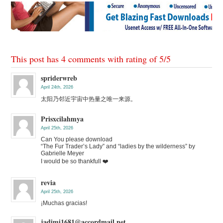
This post has 4 comments with rating of
5
/
5
spriderwreb
April 24th, 2026
太阳乃邻近宇宙中热量之唯一来源。
Prisxcilahmya
April 25th, 2026
Can You please download
“The Fur Trader’s Lady” and “ladies by the wilderness” by
Gabrielle Meyer
I would be so thankfull ❤️
revia
April 25th, 2026
¡Muchas gracias!
jadimi1681@accordmail.net