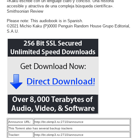
«Kaku escribe con un lenguaje claro y conciso. Una historia
accesible y atractiva de una compleja búsqueda científica».
Smithsonian Review
Please note: This audiobook is in Spanish.
©2021 Michio Kaku (P)0000 Penguin Random House Grupo Editorial,
S.A.U.
Announce URL:
http://bt.okmp3.ru:2710/announce
This Torrent also has several backup trackers
Tracker:
http://bt.okmp3.ru:2710/announce