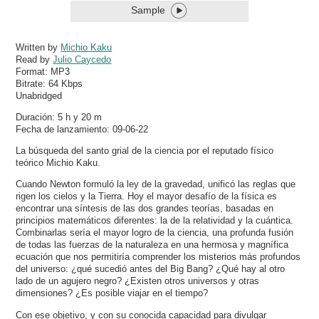
Sample
Written by
Michio Kaku
Read by
Julio Caycedo
Format:
MP3
Bitrate:
64 Kbps
Unabridged
Duración: 5 h y 20 m
Fecha de lanzamiento: 09-06-22
La búsqueda del santo grial de la ciencia por el reputado físico
teórico Michio Kaku.
Cuando Newton formuló la ley de la gravedad, unificó las reglas que
rigen los cielos y la Tierra. Hoy el mayor desafío de la física es
encontrar una síntesis de las dos grandes teorías, basadas en
principios matemáticos diferentes: la de la relatividad y la cuántica.
Combinarlas sería el mayor logro de la ciencia, una profunda fusión
de todas las fuerzas de la naturaleza en una hermosa y magnífica
ecuación que nos permitiría comprender los misterios más profundos
del universo: ¿qué sucedió antes del Big Bang? ¿Qué hay al otro
lado de un agujero negro? ¿Existen otros universos y otras
dimensiones? ¿Es posible viajar en el tiempo?
Con ese objetivo, y con su conocida capacidad para divulgar