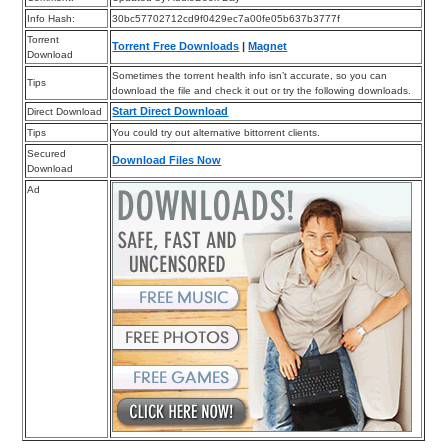
Info Hash:
30bc57702712cd9f0429ec7a00fe05b637b3777f
Torrent
Torrent Free Downloads
|
Magnet
Download
Sometimes the torrent health info isn’t accurate, so you can
Tips
download the file and check it out or try the following downloads.
Start Direct Download
Direct Download
Tips
You could try out alternative bittorrent clients.
Secured
Download Files Now
Download
Ad