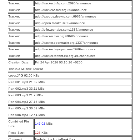
Tracker:
http://tracker.bt4g.com:2095/announce
Tracker:
http://tracker2.dler.org:80/announce
Tracker:
udp://exodus.desync.com:6969/announce
Tracker:
udp://open.stealth.si:80/announce
Tracker:
udp://p4p.arenabg.com:1337/announce
Tracker:
udp://tracker.dler.org:6969/announce
Tracker:
udp://tracker.opentrackr.org:1337/announce
Tracker:
udp://tracker.tiny-vps.com:6969/announce
Tracker:
udp://tracker.torrent.eu.org:451/announce
Creation Date:
Fri, 24 Apr 2026 03:10:26 +0200
This is a Multifile Torrent
cover.JPG 62.06 KBs
Part 001.mp3 21.82 MBs
Part 002.mp3 33.11 MBs
Part 003.mp3 21.7 MBs
Part 004.mp3 27.16 MBs
Part 005.mp3 30.62 MBs
Part 006.mp3 12.54 MBs
Combined File
147.02
MBs
Size:
Piece Size:
128
KBs
Comment:
Updated by AudioBook Bay