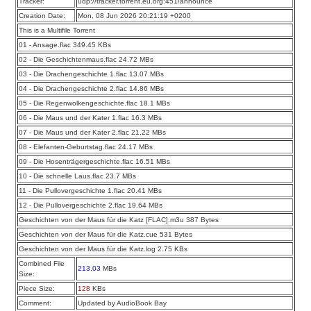
Tracker:
udp://tracker.torrent.eu.org:451/announce
Creation Date:
Mon, 08 Jun 2026 20:21:19 +0200
This is a Multifile Torrent
01 - Ansage.flac 349.45 KBs
02 - Die Geschichtenmaus.flac 24.72 MBs
03 - Die Drachengeschichte 1.flac 13.07 MBs
04 - Die Drachengeschichte 2.flac 14.86 MBs
05 - Die Regenwolkengeschichte.flac 18.1 MBs
06 - Die Maus und der Kater 1.flac 16.3 MBs
07 - Die Maus und der Kater 2.flac 21.22 MBs
08 - Elefanten-Geburtstag.flac 24.17 MBs
09 - Die Hosenträgergeschichte.flac 16.51 MBs
10 - Die schnelle Laus.flac 23.7 MBs
11 - Die Pullovergeschichte 1.flac 20.41 MBs
12 - Die Pullovergeschichte 2.flac 19.64 MBs
Geschichten von der Maus für die Katz [FLAC].m3u 387 Bytes
Geschichten von der Maus für die Katz.cue 531 Bytes
Geschichten von der Maus für die Katz.log 2.75 KBs
Combined File
213.03
MBs
Size:
Piece Size:
128
KBs
Comment:
Updated by AudioBook Bay