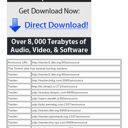
Announce URL:
http://tracker2.dler.org:80/announce
This Torrent also has several backup trackers
Tracker:
http://tracker2.dler.org:80/announce
Tracker:
http://tracker.bt4g.com:2095/announce
Tracker:
http://bt.okmp3.ru:2710/announce
Tracker:
udp://exodus.desync.com:6969/announce
Tracker:
udp://open.stealth.si:80/announce
Tracker:
udp://p4p.arenabg.com:1337/announce
Tracker:
udp://tracker.dler.org:6969/announce
Tracker:
udp://tracker.opentrackr.org:1337/announce
Tracker:
udp://tracker.tiny-vps.com:6969/announce