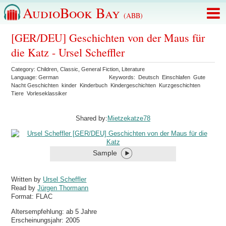
AudioBook Bay
(ABB)
[GER/DEU] Geschichten von der Maus für
die Katz - Ursel Scheffler
Category:
Children
,
Classic
,
General Fiction
,
Literature
Language:
German
Keywords:
Deutsch
Einschlafen
Gute
Nacht Geschichten
kinder
Kinderbuch
Kindergeschichten
Kurzgeschichten
Tiere
Vorleseklassiker
Shared by:
Mietzekatze78
Sample
Written by
Ursel Scheffler
Read by
Jürgen Thormann
Format:
FLAC
Altersempfehlung: ab 5 Jahre
Erscheinungsjahr: 2005