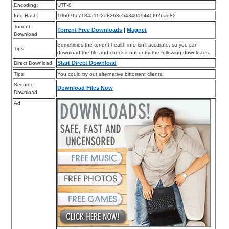
Encoding:
UTF-8
Info Hash:
10b076c7134a11f2a8268e5434019440f92bad82
Torrent
Torrent Free Downloads
|
Magnet
Download
Sometimes the torrent health info isn’t accurate, so you can
Tips
download the file and check it out or try the following downloads.
Start Direct Download
Direct Download
Tips
You could try out alternative bittorrent clients.
Secured
Download Files Now
Download
Ad